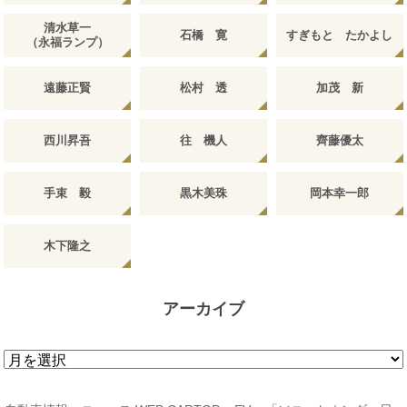
清水草一
石橋 寛
すぎもと たかよし
（永福ランプ）
遠藤正賢
松村 透
加茂 新
西川昇吾
往 機人
齊藤優太
手束 毅
黒木美珠
岡本幸一郎
木下隆之
アーカイブ
ア
ー
カ