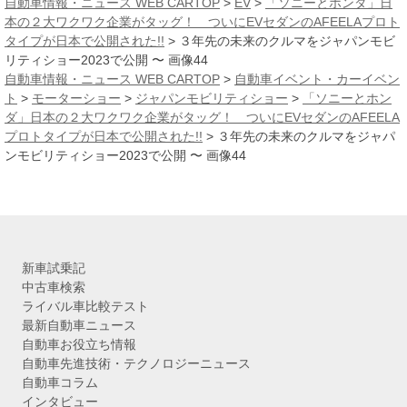
自動車情報・ニュース WEB CARTOP
>
EV
>
「ソニーとホンダ」日
イ
本の２大ワクワク企業がタッグ！ ついにEVセダンのAFEELAプロト
ブ
タイプが日本で公開された!!
>
３年先の未来のクルマをジャパンモビ
リティショー2023で公開 〜 画像44
自動車情報・ニュース WEB CARTOP
>
自動車イベント・カーイベン
ト
>
モーターショー
>
ジャパンモビリティショー
>
「ソニーとホン
ダ」日本の２大ワクワク企業がタッグ！ ついにEVセダンのAFEELA
プロトタイプが日本で公開された!!
>
３年先の未来のクルマをジャパ
ンモビリティショー2023で公開 〜 画像44
新車試乗記
中古車検索
ライバル車比較テスト
最新自動車ニュース
自動車お役立ち情報
自動車先進技術・テクノロジーニュース
自動車コラム
インタビュー