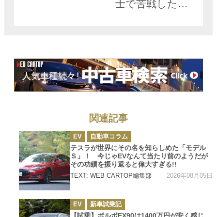
士で苦戦した理
由とは
関連記事
カ
EV
自動車コラム
テ
ゴ
テスラが世界にその名を知らしめた「モデル
リ
Ｓ」！ 今じゃEVなんて当たり前のようだが
ー
その功績を振り返ると偉大すぎる!!
2026年08月05日
TEXT: WEB CARTOP編集部
カ
EV
新車試乗記
テ
ゴ
【試乗】ボルボEX90は1400万円が安く感じ