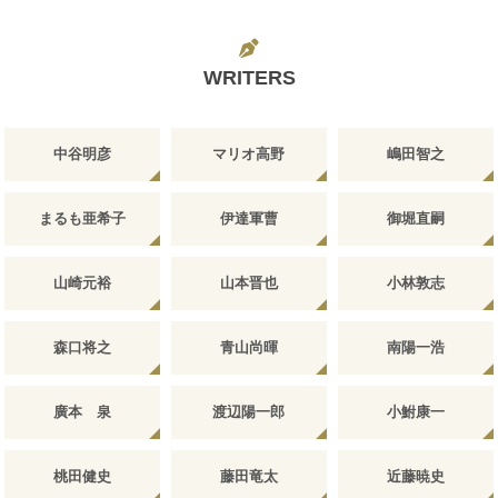
WRITERS
中谷明彦
マリオ高野
嶋田智之
まるも亜希子
伊達軍曹
御堀直嗣
山崎元裕
山本晋也
小林敦志
森口将之
青山尚暉
南陽一浩
廣本 泉
渡辺陽一郎
小鮒康一
桃田健史
藤田竜太
近藤暁史