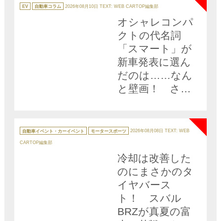
の愛称でＳ耐に
カ
テ
EV
自動車コラム
2026年08月10日
TEXT: WEB CARTOP編集部
ゴ
参戦している理
リ
オシャレコンパ
ー
由
クトの代名詞
「スマート」が
新車発表に選ん
だのは……なん
と壁画！ さす
がs＋m＋「art」
NEW
の精神が宿るク
ルマ!!
カ
テ
自動車イベント・カーイベント
モータースポーツ
2026年08月08日
TEXT: WEB
ゴ
リ
CARTOP編集部
ー
冷却は改善した
のにまさかのタ
イヤバース
ト！ スバル
BRZが真夏の富