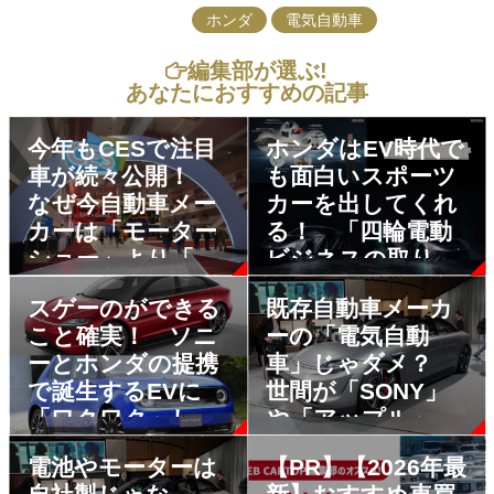
ホンダ
電気自動車
編集部が選ぶ!
あなたにおすすめの記事
今年もCESで注目
ホンダはEV時代で
車が続々公開！
も面白いスポーツ
なぜ今自動車メー
カーを出してくれ
カーは「モーター
る！ 「四輪電動
ショー」より「家
ビジネスの取り組
電見本市」に力を
み」発表でベール
スゲーのができる
既存自動車メーカ
入れるのか？
を被った２台を公
こと確実！ ソニ
ーの「電気自動
開
ーとホンダの提携
車」じゃダメ？
で誕生するEVに
世間が「SONY」
「ワクワク」しか
や「アップル」の
なかった
EVに期待を寄せる
電池やモーターは
【PR】【2026年最
ワケ