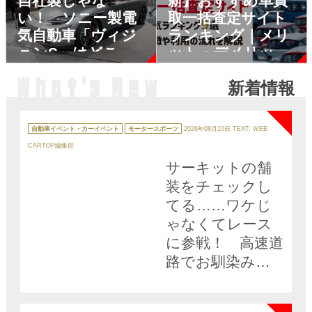
自社製じゃな
新】おすすめ車買
い！ ソニー製電
取一括査定サイト
気自動車「ヴィジ
ランキング｜メリ
ョンS」はどこが
ット・デメリット
「ソニーらしい」
も解説
新着情報
のか
NEW
カ
テ
自動車イベント・カーイベント
モータースポーツ
2026年08月10日
TEXT: WEB
ゴ
リ
CARTOP編集部
ー
サーキットの舗
装をチェックし
てる……ワケじ
ゃなくてレース
に参戦！ 高速道
路でお馴染みの
黄色いクルマが
NEW
「公団ちゃん」