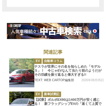
安全」という圧
倒的な実力
関連記事
カ
EV
自動車コラム
テ
ゴ
テスラが世界にその名を知らしめた「モデル
リ
Ｓ」！ 今じゃEVなんて当たり前のようだが
ー
その功績を振り返ると偉大すぎる!!
2026年08月05日
TEXT: WEB CARTOP編集部
カ
EV
新車試乗記
テ
ゴ
【試乗】ボルボEX90は1400万円が安く感じ
リ
る！ 新フラッグシップEVの「速くて上質で
ー