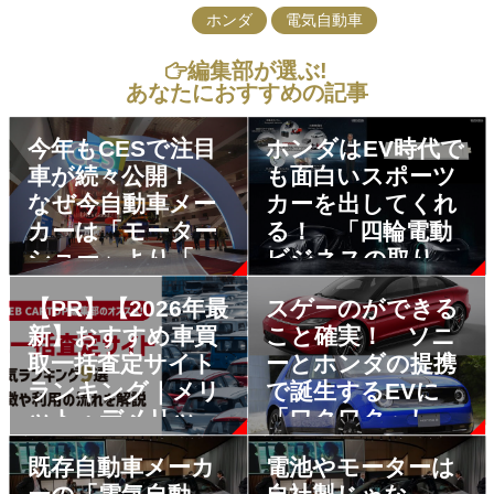
ホンダ
電気自動車
編集部が選ぶ!
あなたにおすすめの記事
今年もCESで注目
ホンダはEV時代で
車が続々公開！
も面白いスポーツ
なぜ今自動車メー
カーを出してくれ
カーは「モーター
る！ 「四輪電動
ショー」より「家
ビジネスの取り組
電見本市」に力を
み」発表でベール
【PR】【2026年最
スゲーのができる
入れるのか？
を被った２台を公
新】おすすめ車買
こと確実！ ソニ
開
取一括査定サイト
ーとホンダの提携
ランキング｜メリ
で誕生するEVに
ット・デメリット
「ワクワク」しか
も解説
なかった
既存自動車メーカ
電池やモーターは