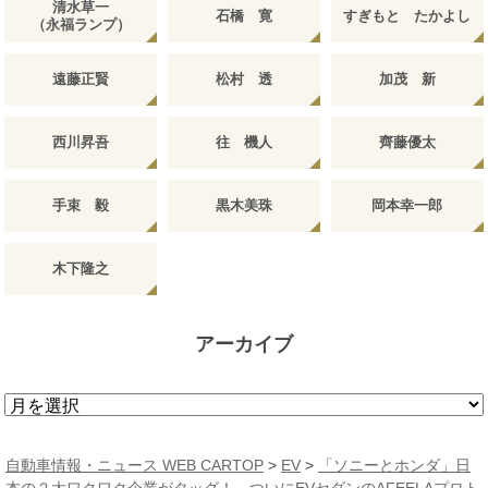
清水草一
石橋 寛
すぎもと たかよし
（永福ランプ）
遠藤正賢
松村 透
加茂 新
西川昇吾
往 機人
齊藤優太
手束 毅
黒木美珠
岡本幸一郎
木下隆之
アーカイブ
ア
ー
カ
自動車情報・ニュース WEB CARTOP
>
EV
>
「ソニーとホンダ」日
イ