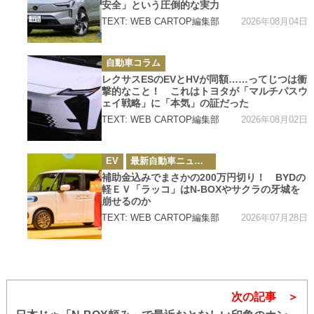
安全」という圧倒的な実力
2026年08月04日
TEXT: WEB CARTOP編集部
カ
自動車コラム
テ
ゴ
レクサスESのEVとHVが同額……ってじつは衝
リ
撃的なこと！ これはトヨタが「マルチパスウ
ー
ェイ戦略」に「本気」の証だった
2026年08月02日
TEXT: WEB CARTOP編集部
カ
EV
最新自動車ニュース
テ
ゴ
補助金込みでまさかの200万円切り！ BYDの
リ
軽ＥＶ「ラッコ」はN-BOXやサクラの牙城を
ー
崩せるのか
2026年07月28日
TEXT: WEB CARTOP編集部
次の記事