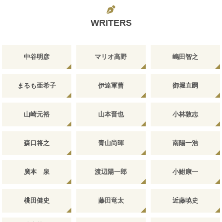
WRITERS
中谷明彦
マリオ高野
嶋田智之
まるも亜希子
伊達軍曹
御堀直嗣
山崎元裕
山本晋也
小林敦志
森口将之
青山尚暉
南陽一浩
廣本 泉
渡辺陽一郎
小鮒康一
桃田健史
藤田竜太
近藤暁史