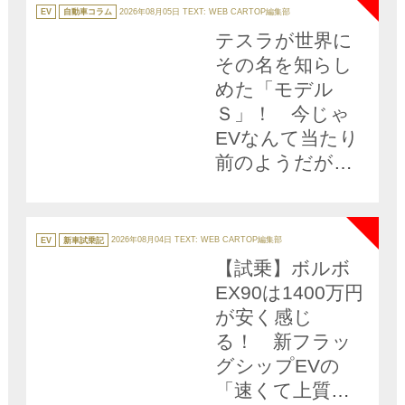
カ
テ
EV
自動車コラム
2026年08月05日
TEXT: WEB CARTOP編集部
ゴ
リ
テスラが世界に
ー
その名を知らし
めた「モデル
Ｓ」！ 今じゃ
EVなんて当たり
前のようだがそ
の功績を振り返
NEW
ると偉大すぎる!!
カ
テ
EV
新車試乗記
2026年08月04日
TEXT: WEB CARTOP編集部
ゴ
リ
【試乗】ボルボ
ー
EX90は1400万円
が安く感じ
る！ 新フラッ
グシップEVの
「速くて上質で