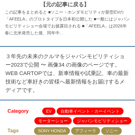
【元の記事に戻る】
この記事をまとめると ■ソニー・ホンダモビリティが新型EVの
「AFEELA」のプロトタイプを日本初公開した ■一般にはジャパン
モビリティショー会場でお披露目される ■「AFEELA」は2026年
春に北米発売した後、同年中...
３年先の未来のクルマをジャパンモビリティショ
ー2023で公開 〜 画像34
の画像のページです。
WEB CARTOPでは、新車情報や試乗記、車の最新
技術など車好きの皆様へ最新情報をお届けするメ
ディアです。
Category
EV
自動車イベント・カーイベント
モーターショー
ジャパンモビリティショー
Tags
SONY HONDA
アフィーラ
ソニー