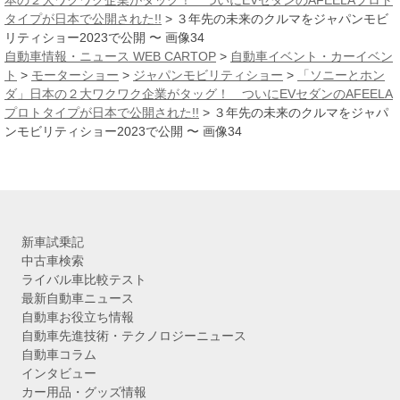
本の２大ワクワク企業がタッグ！ ついにEVセダンのAFEELAプロト
ブ
タイプが日本で公開された!!
>
３年先の未来のクルマをジャパンモビ
リティショー2023で公開 〜 画像34
自動車情報・ニュース WEB CARTOP
>
自動車イベント・カーイベン
ト
>
モーターショー
>
ジャパンモビリティショー
>
「ソニーとホン
ダ」日本の２大ワクワク企業がタッグ！ ついにEVセダンのAFEELA
プロトタイプが日本で公開された!!
>
３年先の未来のクルマをジャパ
ンモビリティショー2023で公開 〜 画像34
新車試乗記
中古車検索
ライバル車比較テスト
最新自動車ニュース
自動車お役立ち情報
自動車先進技術・テクノロジーニュース
自動車コラム
インタビュー
カー用品・グッズ情報