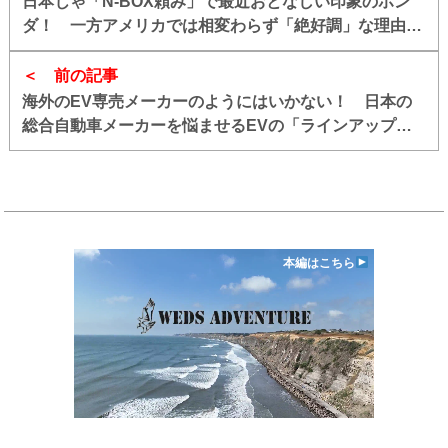
日本じゃ「N-BOX頼み」で最近おとなしい印象のホン
ダ！ 一方アメリカでは相変わらず「絶好調」な理由と
は
前の記事
海外のEV専売メーカーのようにはいかない！ 日本の
総合自動車メーカーを悩ませるEVの「ラインアップ拡
充」も「納期短縮」も難しい裏事情
本編はこちら