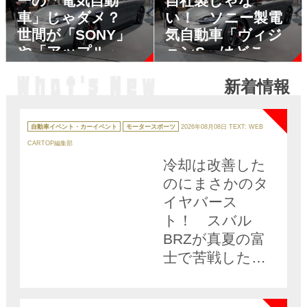
ーの「電気自動
自社製じゃな
車」じゃダメ？
い！ ソニー製電
世間が「SONY」
気自動車「ヴィジ
や「アップル」の
ョンS」はどこが
EVに期待を寄せる
「ソニーらしい」
新着情報
ワケ
のか
NEW
カ
テ
自動車イベント・カーイベント
モータースポーツ
2026年08月08日
TEXT: WEB
ゴ
リ
CARTOP編集部
ー
冷却は改善した
のにまさかのタ
イヤバース
ト！ スバル
BRZが真夏の富
士で苦戦した理
由とは
NEW