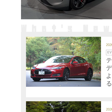
20
カ
EV
テ
ゴ
リ
ー
デ
る
20