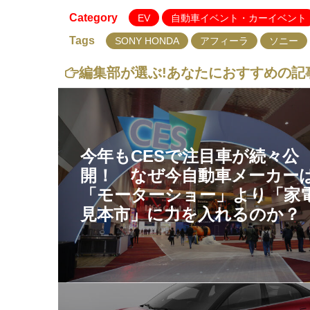
Category
EV
自動車イベント・カーイベント
Tags
SONY HONDA
アフィーラ
ソニー
編集部が選ぶ!
あなたにおすすめの記
今年もCESで注目車が続々公
開！ なぜ今自動車メーカー
「モーターショー」より「家
見本市」に力を入れるのか？