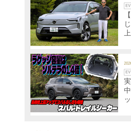
カ
EV
テ
ゴ
【
リ
ー
じ
20
カ
EV
テ
ゴ
リ
ー