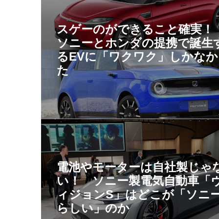
スゲーのができること確実
ソニーとホンダの提携で誕生
るEVに「ワクワク」しかなか
た
電池やモーターは自社製じゃ
い！ ソニー製電気自動車「
ィジョンS」はどこが「ソニ
らしい」のか