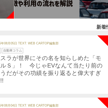
新着
26年08月05日
TEXT: WEB CARTOP編集部
自動車コラム
テスラが世界にその名を知らしめた「モ
ルＳ」！ 今じゃEVなんて当たり前の
ようだがその功績を振り返ると偉大すぎ
!!
26年08月04日
TEXT: WEB CARTOP編集部