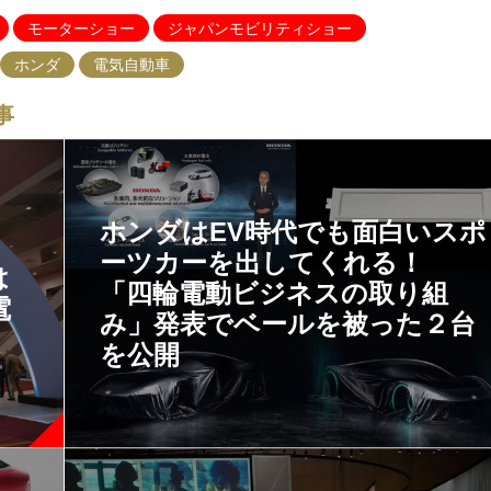
モーターショー
ジャパンモビリティショー
ホンダ
電気自動車
事
ホンダはEV時代でも面白いスポ
ーツカーを出してくれる！
は
「四輪電動ビジネスの取り組
電
み」発表でベールを被った２台
を公開