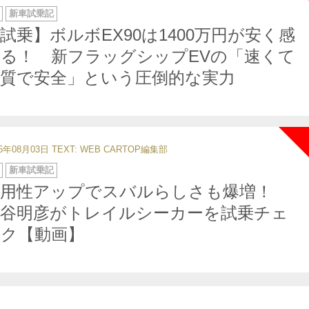
新車試乗記
試乗】ボルボEX90は1400万円が安く感
る！ 新フラッグシップEVの「速くて
上質で安全」という圧倒的な実力
26年08月03日
TEXT: WEB CARTOP編集部
新車試乗記
実用性アップでスバルらしさも爆増！
中谷明彦がトレイルシーカーを試乗チェ
ック【動画】