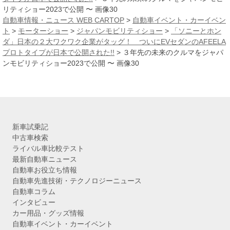
リティショー2023で公開 〜 画像30
自動車情報・ニュース WEB CARTOP
>
自動車イベント・カーイベン
ト
>
モーターショー
>
ジャパンモビリティショー
>
「ソニーとホン
ダ」日本の２大ワクワク企業がタッグ！ ついにEVセダンのAFEELA
プロトタイプが日本で公開された!!
>
３年先の未来のクルマをジャパ
ンモビリティショー2023で公開 〜 画像30
新車試乗記
中古車検索
ライバル車比較テスト
最新自動車ニュース
自動車お役立ち情報
自動車先進技術・テクノロジーニュース
自動車コラム
インタビュー
カー用品・グッズ情報
自動車イベント・カーイベント