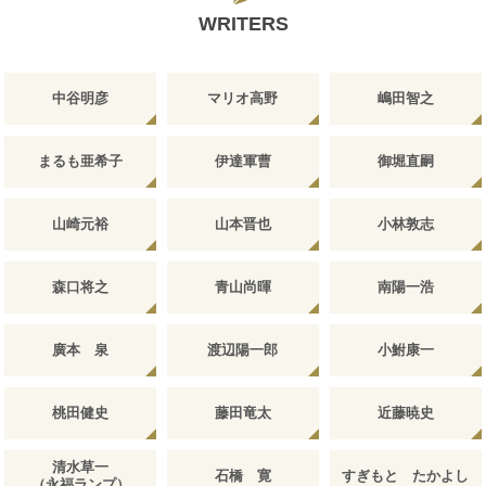
WRITERS
中谷明彦
マリオ高野
嶋田智之
まるも亜希子
伊達軍曹
御堀直嗣
山崎元裕
山本晋也
小林敦志
森口将之
青山尚暉
南陽一浩
廣本 泉
渡辺陽一郎
小鮒康一
桃田健史
藤田竜太
近藤暁史
清水草一
石橋 寛
すぎもと たかよし
（永福ランプ）