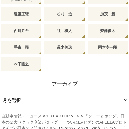
遠藤正賢
松村 透
加茂 新
西川昇吾
往 機人
齊藤優太
手束 毅
黒木美珠
岡本幸一郎
木下隆之
アーカイブ
ア
ー
カ
自動車情報・ニュース WEB CARTOP
>
EV
>
「ソニーとホンダ」日
イ
本の２大ワクワク企業がタッグ！ ついにEVセダンのAFEELAプロト
ブ
タイプが日本で公開された!!
>
３年先の未来のクルマをジャパンモビ