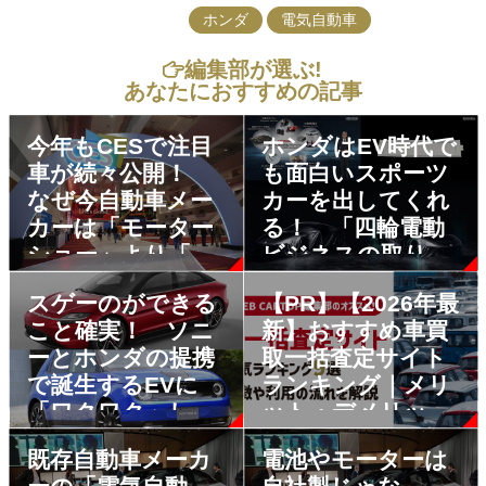
ホンダ
電気自動車
編集部が選ぶ!
あなたにおすすめの記事
今年もCESで注目
ホンダはEV時代で
車が続々公開！
も面白いスポーツ
なぜ今自動車メー
カーを出してくれ
カーは「モーター
る！ 「四輪電動
ショー」より「家
ビジネスの取り組
電見本市」に力を
み」発表でベール
スゲーのができる
【PR】【2026年最
入れるのか？
を被った２台を公
こと確実！ ソニ
新】おすすめ車買
開
ーとホンダの提携
取一括査定サイト
で誕生するEVに
ランキング｜メリ
「ワクワク」しか
ット・デメリット
なかった
も解説
既存自動車メーカ
電池やモーターは