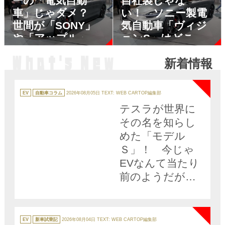
ーの「電気自動
自社製じゃな
車」じゃダメ？
い！ ソニー製電
世間が「SONY」
気自動車「ヴィジ
や「アップル」の
ョンS」はどこが
EVに期待を寄せる
「ソニーらしい」
新着情報
ワケ
のか
NEW
カ
テ
EV
自動車コラム
2026年08月05日
TEXT: WEB CARTOP編集部
ゴ
リ
テスラが世界に
ー
その名を知らし
めた「モデル
Ｓ」！ 今じゃ
EVなんて当たり
前のようだがそ
の功績を振り返
NEW
ると偉大すぎる!!
カ
テ
EV
新車試乗記
2026年08月04日
TEXT: WEB CARTOP編集部
ゴ