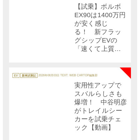
リ
【試乗】ボルボ
ー
EX90は1400万円
が安く感じ
る！ 新フラッ
グシップEVの
「速くて上質で
安全」という圧
NEW
倒的な実力
カ
テ
EV
新車試乗記
2026年08月03日
TEXT: WEB CARTOP編集部
ゴ
リ
実用性アップで
ー
スバルらしさも
爆増！ 中谷明彦
がトレイルシー
カーを試乗チェ
ック【動画】