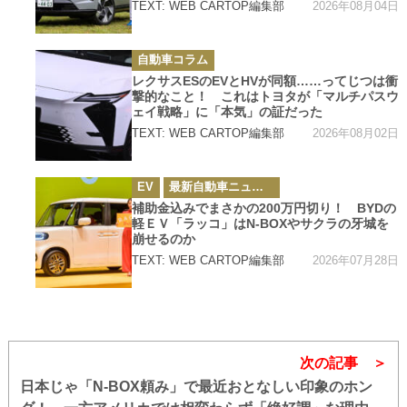
2026年08月04日
TEXT: WEB CARTOP編集部
カ
自動車コラム
テ
ゴ
レクサスESのEVとHVが同額……ってじつは衝
リ
撃的なこと！ これはトヨタが「マルチパスウ
ー
ェイ戦略」に「本気」の証だった
2026年08月02日
TEXT: WEB CARTOP編集部
カ
EV
最新自動車ニュース
テ
ゴ
補助金込みでまさかの200万円切り！ BYDの
リ
軽ＥＶ「ラッコ」はN-BOXやサクラの牙城を
ー
崩せるのか
2026年07月28日
TEXT: WEB CARTOP編集部
次の記事
日本じゃ「N-BOX頼み」で最近おとなしい印象のホン