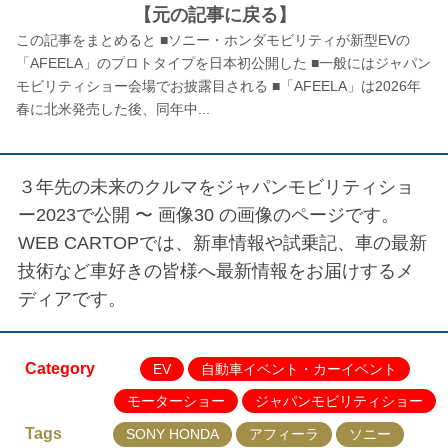
【元の記事に戻る】
この記事をまとめると ■ソニー・ホンダモビリティが新型EVの
「AFEELA」のプロトタイプを日本初公開した ■一般にはジャパン
モビリティショー会場でお披露目される ■「AFEELA」は2026年
春に北米発売した後、同年中...
３年先の未来のクルマをジャパンモビリティショ
ー2023で公開 〜 画像30
の画像のページです。
WEB CARTOPでは、新車情報や試乗記、車の最新
技術など車好きの皆様へ最新情報をお届けするメ
ディアです。
Category
EV
自動車イベント・カーイベント
モーターショー
ジャパンモビリティショー
Tags
SONY HONDA
アフィーラ
ソニー