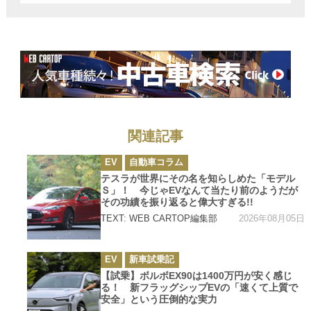
関連記事
カ
EV
自動車コラム
テ
ゴ
テスラが世界にその名を知らしめた「モデル
リ
Ｓ」！ 今じゃEVなんて当たり前のようだが
ー
その功績を振り返ると偉大すぎる!!
2026年08月05日
TEXT: WEB CARTOP編集部
カ
EV
新車試乗記
テ
ゴ
【試乗】ボルボEX90は1400万円が安く感じ
リ
る！ 新フラッグシップEVの「速くて上質で
ー
安全」という圧倒的な実力