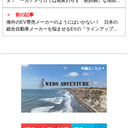
ダ！ 一方アメリカでは相変わらず「絶好調」な理由と
は
前の記事
海外のEV専売メーカーのようにはいかない！ 日本の
総合自動車メーカーを悩ませるEVの「ラインアップ拡
充」も「納期短縮」も難しい裏事情
本編はこちら