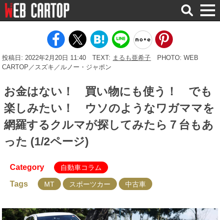
検
索
投稿日: 2022年2月20日 11:40
TEXT:
まるも亜希子
PHOTO: WEB
CARTOP／スズキ／ルノー・ジャポン
お金はない！ 買い物にも使う！ でも
楽しみたい！ ウソのようなワガママを
網羅するクルマが探してみたら７台もあ
った (1/2ページ)
Category
自動車コラム
Tags
MT
スポーツカー
中古車