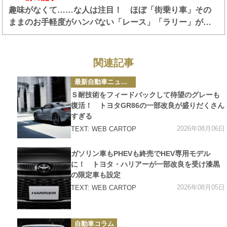
趣味がなくて……な人は注目！ ほぼ「街乗り車」その
ままのお手軽度がハンパない「レース」「ラリー」が結
構あった
関連記事
カ
最新自動車ニュース
テ
ゴ
Ｓ耐技術をフィードバックして待望のグレーも
リ
ー
復活！ トヨタGR86の一部改良が盛りだくさん
すぎる
2026年08月06日
TEXT: WEB CARTOP
カ
ガソリン車もPHEVも終売でHEV専用モデル
テ
ゴ
に！ トヨタ・ハリアーが一部改良を受け漆黒
リ
の限定車も設定
ー
2026年08月05日
TEXT: WEB CARTOP
カ
自動車コラム