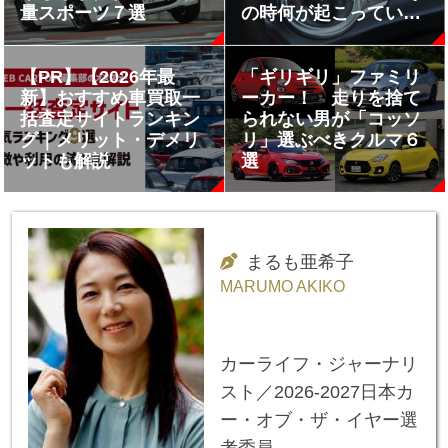
量スポーツ７選
の時何が起こっている
のか
【PR】【2026年最
「ギリギリ」ファミリ
新】おすすめ車買取一
ーカー！ 走りを捨て
括査定サイトランキン
られない男が「コッソ
グ｜メリット・デメリ
リ」選ぶべきクルマ６
ットも解説
選
まるも亜希子
MARUMO AKIKO
カーライフ・ジャーナリ
スト／2026-2027日本カ
ー・オブ・ザ・イヤー選