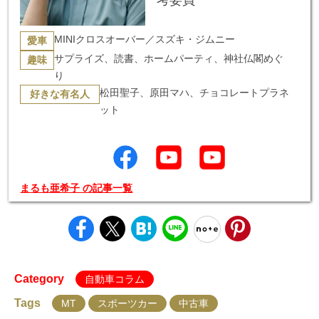
考委員
MINIクロスオーバー／スズキ・ジムニー
愛車
サプライズ、読書、ホームパーティ、神社仏閣めぐ
趣味
り
松田聖子、原田マハ、チョコレートプラネ
好きな有名人
ット
まるも亜希子 の記事一覧
Category
自動車コラム
Tags
MT
スポーツカー
中古車