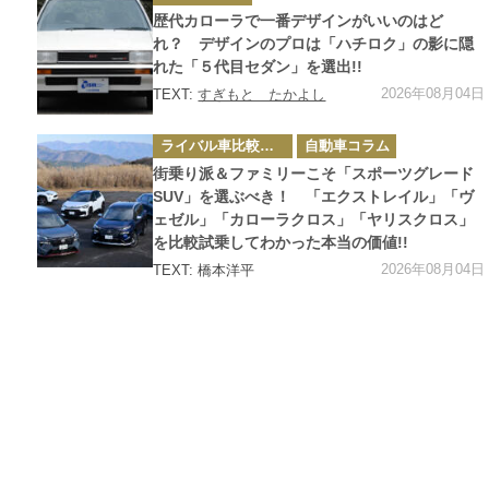
テ
ゴ
歴代カローラで一番デザインがいいのはど
リ
ー
れ？ デザインのプロは「ハチロク」の影に隠
れた「５代目セダン」を選出!!
2026年08月04日
TEXT:
すぎもと たかよし
カ
ライバル車比較テスト
自動車コラム
テ
ゴ
街乗り派＆ファミリーこそ「スポーツグレード
リ
ー
SUV」を選ぶべき！ 「エクストレイル」「ヴ
ェゼル」「カローラクロス」「ヤリスクロス」
を比較試乗してわかった本当の価値!!
2026年08月04日
TEXT: 橋本洋平