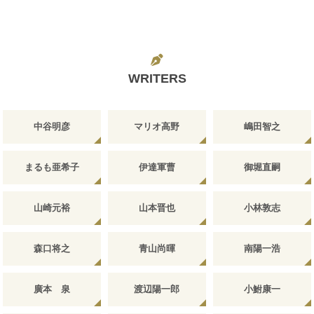
WRITERS
中谷明彦
マリオ高野
嶋田智之
まるも亜希子
伊達軍曹
御堀直嗣
山崎元裕
山本晋也
小林敦志
森口将之
青山尚暉
南陽一浩
廣本 泉
渡辺陽一郎
小鮒康一