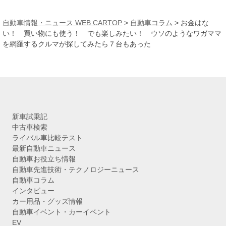
ー
カ
自動車情報・ニュース WEB CARTOP
>
自動車コラム
>
お金はな
イ
い！ 買い物にも使う！ でも楽しみたい！ ウソのようなワガママ
ブ
を網羅するクルマが探してみたら７台もあった
新車試乗記
中古車検索
ライバル車比較テスト
最新自動車ニュース
自動車お役立ち情報
自動車先進技術・テクノロジーニュース
自動車コラム
インタビュー
カー用品・グッズ情報
自動車イベント・カーイベント
EV