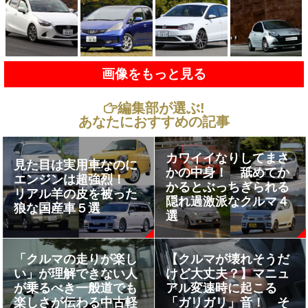
画像をもっと見る
編集部が選ぶ!
あなたにおすすめの記事
カワイイなりしてまさ
見た目は実用車なのに
かの中身！ 舐めてか
エンジンは超強烈！
かるとぶっちぎられる
リアル羊の皮を被った
隠れ過激派なクルマ４
狼な国産車５選
選
「クルマの走りが楽し
【クルマが壊れそうだ
い」が理解できない人
けど大丈夫？】マニュ
が乗るべき一般道でも
アル変速時に起こる
楽しさが伝わる中古軽
「ガリガリ」音！ そ