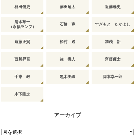
桃田健史
藤田竜太
近藤暁史
清水草一
石橋 寛
すぎもと たかよし
（永福ランプ）
遠藤正賢
松村 透
加茂 新
西川昇吾
往 機人
齊藤優太
手束 毅
黒木美珠
岡本幸一郎
木下隆之
アーカイブ
ア