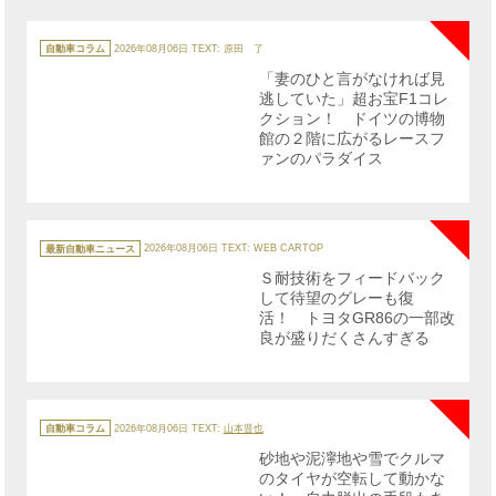
NE
カ
テ
自動車コラム
2026年08月06日
TEXT: 原田 了
ゴ
リ
「妻のひと言がなければ見
ー
逃していた」超お宝F1コレ
クション！ ドイツの博物
館の２階に広がるレースフ
ァンのパラダイス
NE
カ
テ
最新自動車ニュース
2026年08月06日
TEXT: WEB CARTOP
ゴ
リ
Ｓ耐技術をフィードバック
ー
して待望のグレーも復
活！ トヨタGR86の一部改
良が盛りだくさんすぎる
NE
カ
テ
自動車コラム
2026年08月06日
TEXT:
山本晋也
ゴ
リ
砂地や泥濘地や雪でクルマ
ー
のタイヤが空転して動かな