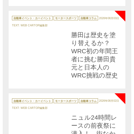
由とは
NEW
カ
テ
自動車イベント・カーイベント
モータースポーツ
自動車コラム
2026年08月03日
ゴ
リ
TEXT: WEB CARTOP編集部
ー
勝田は歴史を塗
り替えるか？
WRC初の年間王
者に挑む勝田貴
元と日本人の
WRC挑戦の歴史
NEW
カ
テ
自動車イベント・カーイベント
モータースポーツ
自動車コラム
2026年08月02日
ゴ
リ
TEXT: WEB CARTOP編集部
ー
ニュル24時間レ
ースの前夜祭に
潜入！ 街なか