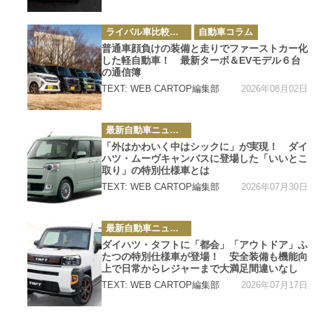
カ
ライバル車比較テスト
自動車コラム
テ
ゴ
普通車顔負けの装備と走りでファーストカー化
リ
した軽自動車！ 最新ターボ＆EVモデル６台
ー
の通信簿
2026年08月02日
TEXT: WEB CARTOP編集部
カ
最新自動車ニュース
テ
ゴ
「外はかわいく中はシックに」が実現！ ダイ
リ
ハツ・ムーヴキャンバスに登場した「いいとこ
ー
取り」の特別仕様車とは
2026年07月30日
TEXT: WEB CARTOP編集部
カ
最新自動車ニュース
テ
ゴ
ダイハツ・タフトに「都会」「アウトドア」ふ
リ
たつの特別仕様車が登場！ 安全装備も機能向
ー
上で日常からレジャーまで大満足間違いなし
2026年07月17日
TEXT: WEB CARTOP編集部