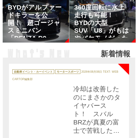
い「RAYS」ブー
も解説
BYDがアルファー
360度回転に水上
ス
ドキラーを公
走行も可能！
開！ 超ゴージャ
BYDの大型
スミニバン
SUV「U8」がもは
「DENZA D9」の
やバケモノだった
中身とは
新着情報
NEW
カ
テ
自動車イベント・カーイベント
モータースポーツ
2026年08月08日
TEXT: WEB
ゴ
リ
CARTOP編集部
ー
冷却は改善した
のにまさかのタ
イヤバース
ト！ スバル
BRZが真夏の富
士で苦戦した理