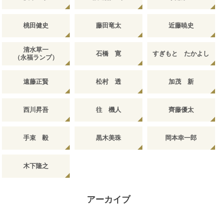
桃田健史
藤田竜太
近藤暁史
清水草一
石橋 寛
すぎもと たかよし
（永福ランプ）
遠藤正賢
松村 透
加茂 新
西川昇吾
往 機人
齊藤優太
手束 毅
黒木美珠
岡本幸一郎
木下隆之
アーカイブ