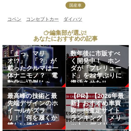
国産車
コペン
コンセプトカー
ダイハツ
編集部が選ぶ!
あなたにおすすめの記事
「まっ、マリ
数年後に市販すべ
オ!?」 「？」が
く開発中！ ホン
載ったクルマは一
ダが「プレリュー
体ナニモノ？ 電
ド」を22年ぶりに
動化一辺倒じゃな
復活させた!!
いトヨタの
最高峰の技術と最
【PR】【2026年最
「IMV0」が面白
先端デザインのホ
新】おすすめ車買
い！
イールがズラ
取一括査定サイト
リ！ 何を履くか
ランキング｜メリ
嬉しい迷いしかな
ット・デメリット