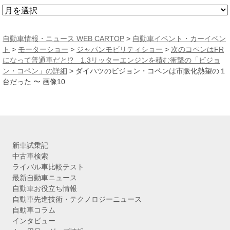
ア
ー
カ
自動車情報・ニュース WEB CARTOP
>
自動車イベント・カーイベン
イ
ト
>
モーターショー
>
ジャパンモビリティショー
>
次のコペンはFR
ブ
になって普通車だと!? 1.3リッターエンジンを積む衝撃の「ビジョ
ン・コペン」の詳細
>
ダイハツのビジョン・コペンは市販化熱望の１
台だった 〜 画像10
新車試乗記
中古車検索
ライバル車比較テスト
最新自動車ニュース
自動車お役立ち情報
自動車先進技術・テクノロジーニュース
自動車コラム
インタビュー