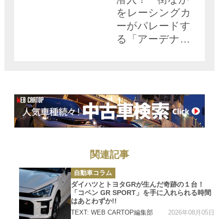
をレーシングカ
ーがパレードす
る「アーデナウ
ワー・レーシン
グデー」の盛り
上がりっぷりに
感動【みどり独
乙通信】
関連記事
カ
自動車コラム
テ
ゴ
ダイハツとトヨタGRが生んだ奇跡の１台！
リ
「コペン GR SPORT」を手に入れられる時間
ー
はあとわずか!!
2026年08月05日
TEXT: WEB CARTOP編集部