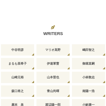
WRITERS
中谷明彦
マリオ高野
嶋田智之
まるも亜希子
伊達軍曹
御堀直嗣
山崎元裕
山本晋也
小林敦志
森口将之
青山尚暉
南陽一浩
廣本 泉
渡辺陽一郎
小鮒康一